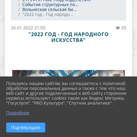
События структурных по...
Вольнеская сельская би...
"2022 год - Год народн...
26.01.2022 21:50
20
"2022 ГОД - ГОД НАРОДНОГО
ИСКУССТВА"
Пользуясь нашим сайтом, вы соглашаетесь с политикой
обработки персональных данных а также с тем что наш
веб-сайт и другие подключенные к веб-сайту сторонние
сервисы используют cookies такие как Яндекс Метрика,
"Госуслуги", "PRO.Культура", "Спутник аналитика".
Подробнее
Подтверждаю