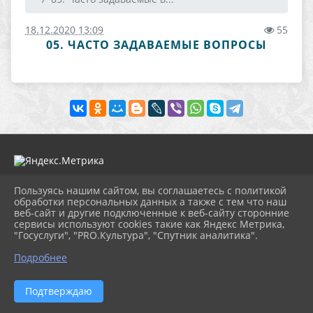
18.12.2020 13:09
55
05. ЧАСТО ЗАДАВАЕМЫЕ ВОПРОСЫ
Пользуясь нашим сайтом, вы соглашаетесь с политикой
обработки персональных данных а также с тем что наш
2026 г. koshmcbs.ru
веб-сайт и другие подключенные к веб-сайту сторонние
Вход
сервисы используют cookies такие как Яндекс Метрика,
Карта сайта
"Госуслуги", "PRO.Культура", "Спутник аналитика".
Политика обработки персональных данных
Подробнее
Сделано на KubCMS
Разработка и поддержка
Подтверждаю