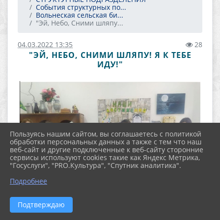
События структурных по...
Вольнеская сельская би...
"Эй, Небо, Сними шляпу...
04.03.2022 13:35
28
"ЭЙ, НЕБО, СНИМИ ШЛЯПУ! Я К ТЕБЕ
ИДУ!"
Пользуясь нашим сайтом, вы соглашаетесь с политикой
обработки персональных данных а также с тем что наш
веб-сайт и другие подключенные к веб-сайту сторонние
сервисы используют cookies такие как Яндекс Метрика,
"Госуслуги", "PRO.Культура", "Спутник аналитика".
Подробнее
Подтверждаю