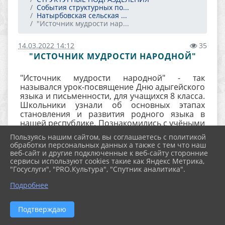
События структурных по...
Натырбовская сельская ...
"Источник мудрости нар...
14.03.2022 14:12
35
"ИСТОЧНИК МУДРОСТИ НАРОДНОЙ"
"Источник мудрости народной" - так
назывался урок-посвящение Дню адыгейского
языка и письменности, для учащихся 8 класса.
Школьники узнали об основных этапах
становления и развития родного языка в
нашей республике. Познакомились с учёными
и писателями - просветителями Ш. Ногмовым,
Пользуясь нашим сайтом, вы соглашаетесь с политикой
У. Берсеем, С. Сиюховым, Д. Ашхамафом и др.
обработки персональных данных а также с тем что наш
Преподаватель адыгейского языка Шушокова
веб-сайт и другие подключенные к веб-сайту сторонние
С. С. рассказала о своём участии в ежегодной
сервисы используют cookies такие как Яндекс Метрика,
Международной акции "Адыгэ диктант".
"Госуслуги", "PRO.Культура", "Спутник аналитика".
Подробнее
Подтверждаю