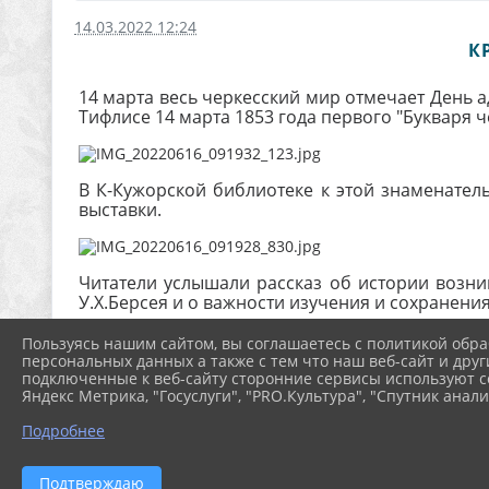
14.03.2022 12:24
К
14 марта весь черкесский мир отмечает День а
Тифлисе 14 марта 1853 года первого "Букваря 
В К-Кужорской библиотеке к этой знаменател
выставки.
Читатели услышали рассказ об истории возник
У.Х.Берсея и о важности изучения и сохранени
Пользуясь нашим сайтом, вы соглашаетесь с политикой обра
персональных данных а также с тем что наш веб-сайт и друг
подключенные к веб-сайту сторонние сервисы используют co
Яндекс Метрика, "Госуслуги", "PRO.Культура", "Спутник анали
Подробнее
Подтверждаю