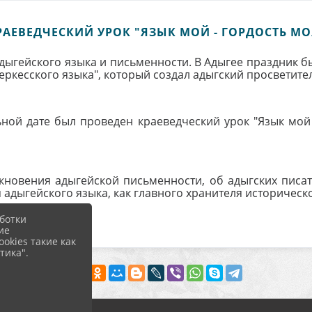
РАЕВЕДЧЕСКИЙ УРОК "ЯЗЫК МОЙ - ГОРДОСТЬ МО
дыгейского языка и письменности. В Адыгее праздник был
черкесского языка", который создал адыгский просветите
ьной дате был проведен краеведческий урок "Язык мой
новения адыгейской письменности, об адыгских писате
я адыгейского языка, как главного хранителя историческ
ботки
ие
okies такие как
тика".