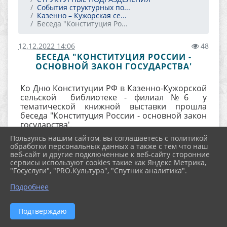
События структурных по...
Казенно – Кужорская се...
Беседа "Конституция Ро...
12.12.2022 14:06
48
БЕСЕДА "КОНСТИТУЦИЯ РОССИИ -
ОСНОВНОЙ ЗАКОН ГОСУДАРСТВА'
Ко Дню Конституции РФ в Казенно-Кужорской
сельской библиотеке - филиал №6 у
тематической книжной выставки прошла
беседа "Конституция России - основной закон
государства'.
Пользуясь нашим сайтом, вы соглашаетесь с политикой
обработки персональных данных а также с тем что наш
веб-сайт и другие подключенные к веб-сайту сторонние
Заведующая библиотекой познакомила
сервисы используют cookies такие как Яндекс Метрика,
читателей с Конституцией РФ - высшим
"Госуслуги", "PRO.Культура", "Спутник аналитика".
нормативно - правовым актом, который
закрепляет государственное устройство
Подробнее
нашей страны, регулирует образование всех
органов власти, систему госуправления,
Подтверждаю
определяет права и свободы человека и
гражданина РФ.