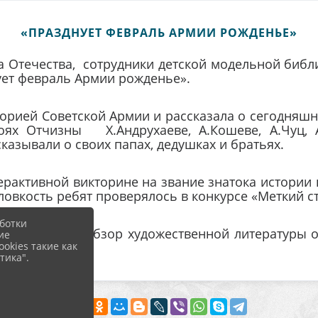
«ПРАЗДНУЕТ ФЕВРАЛЬ АРМИИ РОЖДЕНЬЕ»
Отечества, сотрудники детской модельной библи
ет февраль Армии рожденье».
рией Советской Армии и рассказала о сегодняшн
оях Отчизны Х.Андрухаеве, А.Кошеве, А.Чуц, 
азывали о своих папах, дедушках и братьях.
ерактивной викторине на звание знатока истории 
ловкость ребят проверялось в конкурсе «Меткий с
ботки
ь провела обзор художественной литературы о 
ие
okies такие как
тика".