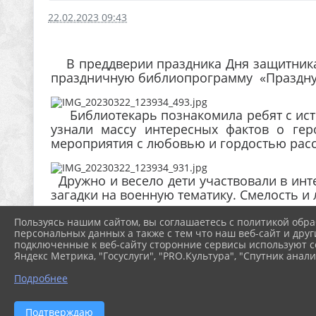
22.02.2023 09:43
В преддверии праздника Дня защитника 
праздничную библиопрограмму «Праздну
Библиотекарь познакомила ребят с исто
узнали массу интересных фактов о гер
мероприятия с любовью и гордостью расск
Дружно и весело дети участвовали в инт
загадки на военную тематику. Смелость и 
Пользуясь нашим сайтом, вы соглашаетесь с политикой обра
В завершении мероприятия библиотекар
персональных данных а также с тем что наш веб-сайт и друг
подключенные к веб-сайту сторонние сервисы используют co
технике и военных профессиях.
Яндекс Метрика, "Госуслуги", "PRO.Культура", "Спутник анали
Подробнее
Подтверждаю