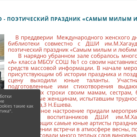
 - ПОЭТИЧЕСКИЙ ПРАЗДНИК «САМЫМ МИЛЫМ
В преддверии Международного женского дн
библиотеки совместно с ДШИ им.М.Хагауд
поэтический праздник «Самым милым и любим
В нарядно убранном зале собралось много 
«А» класса МБОУ СОШ №1 со своим наставнико
средств массовой информации. В начале меро
присутствующим об истории праздника и поздр
сцену выходили юные таланты. Участн
подготовленные ими стихотворения выдающ
посвящая их строки своим мамам, сестрам, 
ботки
посвященные женщинам, испытавшим трудност
ие
Л.Аташукова,3 Н.Ешева.
okies такие как
Праздничное настроение придали мероприя
тика".
исполнении воспитанников ДШИ им.М.Х
присутствующих самые юные артисты праздник
В завершении встречи в атмосфере весны, по
цветы, адресовали много теплых слов виновни