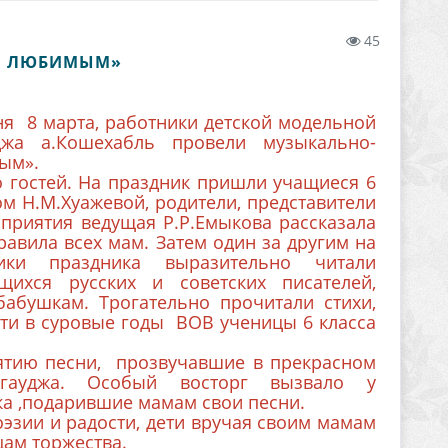
45
 И ЛЮБИМЫМ»
я 8 марта, работники детской модельной
жа а.Кошехабль провели музыкально-
ым».
гостей. На праздник пришли учащиеся 6
м Н.М.Хуажевой, родители, представители
приятия ведущая Р.Р.Емыкова рассказала
авила всех мам. Затем один за другим на
ики праздника выразительно читали
ихся русских и советских писателей,
бабушкам. Трогательно прочитали стихи,
и в суровые годы ВОВ ученицы 6 класса
тию песни, прозвучавшие в прекрасном
агауджа. Особый восторг вызвало у
а ,подарившие мамам свои песни.
эзии и радости, дети вручая своим мамам
цам торжества.