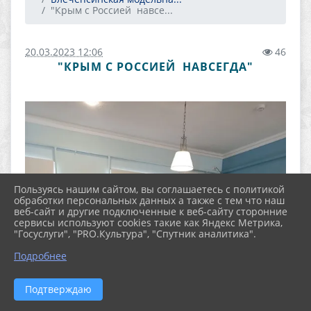
"Крым с Россией навсе...
20.03.2023 12:06
46
"КРЫМ С РОССИЕЙ НАВСЕГДА"
Пользуясь нашим сайтом, вы соглашаетесь с политикой
обработки персональных данных а также с тем что наш
веб-сайт и другие подключенные к веб-сайту сторонние
сервисы используют cookies такие как Яндекс Метрика,
"Госуслуги", "PRO.Культура", "Спутник аналитика".
Подробнее
Подтверждаю