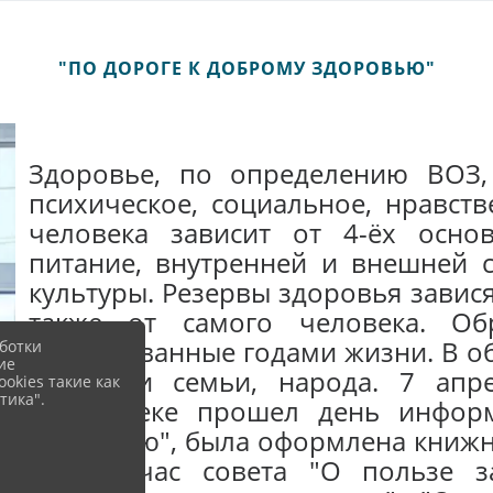
"ПО ДОРОГЕ К ДОБРОМУ ЗДОРОВЬЮ"
Здоровье, по определению ВОЗ, 
психическое, социальное, нравст
человека зависит от 4-ёх осно
питание, внутренней и внешней с
культуры. Резервы здоровья завися
также от самого человека. Об
фиксированные годами жизни. В о
ботки
ие
традиции семьи, народа. 7 апр
okies такие как
тика".
библиотеке прошел день инфор
здоровью", была оформлена книжн
книгу", час совета "О пользе з