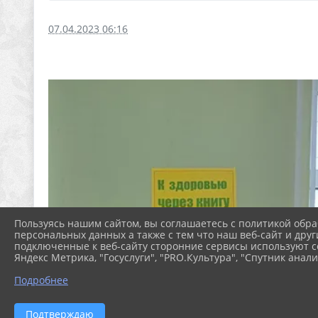
07.04.2023 06:16
Пользуясь нашим сайтом, вы соглашаетесь с политикой обра
персональных данных а также с тем что наш веб-сайт и друг
подключенные к веб-сайту сторонние сервисы используют co
Яндекс Метрика, "Госуслуги", "PRO.Культура", "Спутник анали
Подробнее
Подтверждаю