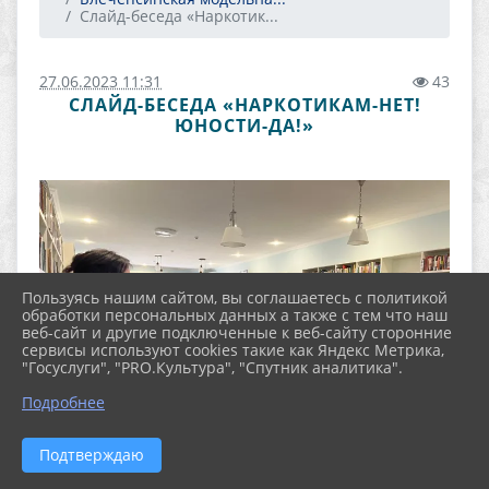
Слайд-беседа «Наркотик...
27.06.2023 11:31
43
СЛАЙД-БЕСЕДА «НАРКОТИКАМ-НЕТ!
ЮНОСТИ-ДА!»
Пользуясь нашим сайтом, вы соглашаетесь с политикой
обработки персональных данных а также с тем что наш
веб-сайт и другие подключенные к веб-сайту сторонние
сервисы используют cookies такие как Яндекс Метрика,
"Госуслуги", "PRO.Культура", "Спутник аналитика".
Подробнее
Подтверждаю