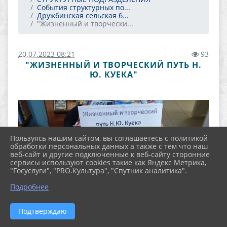
События структурных по...
Дружбинская сельская б...
"Жизненный и творчески...
20.07.2023 08:21
93
"ЖИЗНЕННЫЙ И ТВОРЧЕСКИЙ ПУТЬ Н.
Ю. КУЕКА"
Пользуясь нашим сайтом, вы соглашаетесь с политикой
обработки персональных данных а также с тем что наш
веб-сайт и другие подключенные к веб-сайту сторонние
сервисы используют cookies такие как Яндекс Метрика,
"Госуслуги", "PRO.Культура", "Спутник аналитика".
Подробнее
Подтверждаю