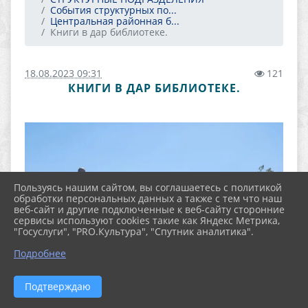
События структурных по...
Центральная районная б...
Книги в дар библиотеке.
18.08.2023 09:31
121
КНИГИ В ДАР БИБЛИОТЕКЕ.
Пользуясь нашим сайтом, вы соглашаетесь с политикой
обработки персональных данных а также с тем что наш
веб-сайт и другие подключенные к веб-сайту сторонние
сервисы используют cookies такие как Яндекс Метрика,
"Госуслуги", "PRO.Культура", "Спутник аналитика".
Подробнее
Подтверждаю