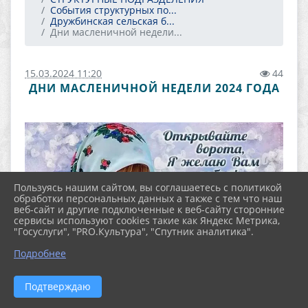
События структурных по...
Дружбинская сельская б...
Дни масленичной недели...
15.03.2024 11:20
44
ДНИ МАСЛЕНИЧНОЙ НЕДЕЛИ 2024 ГОДА
Пользуясь нашим сайтом, вы соглашаетесь с политикой
обработки персональных данных а также с тем что наш
веб-сайт и другие подключенные к веб-сайту сторонние
сервисы используют cookies такие как Яндекс Метрика,
"Госуслуги", "PRO.Культура", "Спутник аналитика".
Подробнее
Подтверждаю