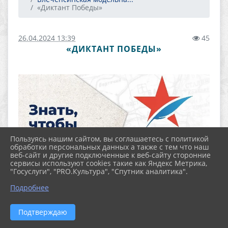
«Диктант Победы»
26.04.2024 13:39
45
«ДИКТАНТ ПОБЕДЫ»
Пользуясь нашим сайтом, вы соглашаетесь с политикой
обработки персональных данных а также с тем что наш
веб-сайт и другие подключенные к веб-сайту сторонние
сервисы используют cookies такие как Яндекс Метрика,
"Госуслуги", "PRO.Культура", "Спутник аналитика".
Подробнее
Подтверждаю