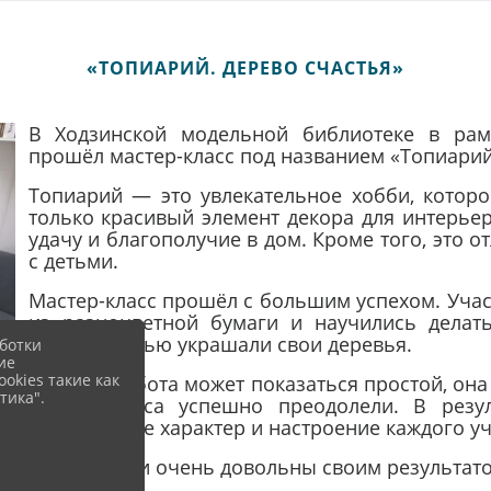
«ТОПИАРИЙ. ДЕРЕВО СЧАСТЬЯ»
В Ходзинской модельной библиотеке в рам
прошёл мастер-класс под названием «Топиарий
Топиарий — это увлекательное хобби, которо
только красивый элемент декора для интерьер
удачу и благополучие в дом. Кроме того, это 
с детьми.
Мастер-класс прошёл с большим успехом. Учас
из разноцветной бумаги и научились делат
аккуратностью украшали свои деревья.
ботки
ие
okies такие как
Хотя эта работа может показаться простой, он
тика".
мастер-класса успешно преодолели. В резу
отражающие характер и настроение каждого уч
Ребята были очень довольны своим результат