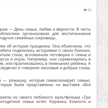
52
ник — День семьи, любви и верности. В честь
иблиотеки организовали для воспитанников
Сундучок семейных сокровищ».
ям об истории праздника. Она объяснила, что
Ребята поделились историями о своих близких,
читали стихи, вспоминали поговорки о семье и
урсах и играх. Например, они соревновались в
ме, или практиковались в пеленании ребёнка. А
 сердечко и говорили ласковые и добрые слова,
ю — ромашку, которая символизирует семью.
оторые были представлены на выставке «Всё
южеты из своего любимого мультфильма «Три
огодетной семьи котят: Коржика, Компота и