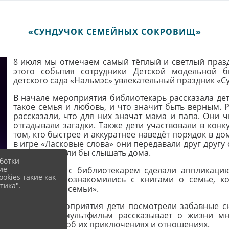
«СУНДУЧОК СЕМЕЙНЫХ СОКРОВИЩ»
8 июля мы отмечаем самый тёплый и светлый празд
этого события сотрудники Детской модельной б
детского сада «Нальмэс» увлекательный праздник «
В начале мероприятия библиотекарь рассказала дет
такое семья и любовь, и что значит быть верным. 
рассказали, что для них значат мама и папа. Они 
отгадывали загадки. Также дети участвовали в конк
том, кто быстрее и аккуратнее наведёт порядок в до
в игре «Ласковые слова» они передавали друг другу
которые хотели бы слышать дома.
ботки
ие
Дети вместе с библиотекарем сделали аппликаци
okies такие как
Также они познакомились с книгами о семье, к
тика".
начинается с семьи».
В конце мероприятия дети посмотрели забавные с
кота». Этот мультфильм рассказывает о жизни мн
Карамельки, об их приключениях и отношениях.