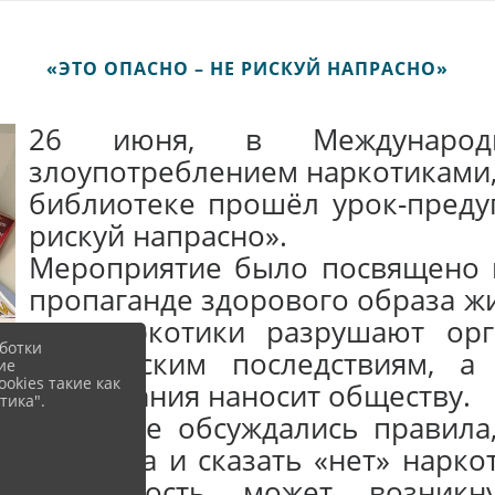
«ЭТО ОПАСНО – НЕ РИСКУЙ НАПРАСНО»
26 июня, в Междунаро
злоупотреблением наркотиками,
библиотеке прошёл урок-преду
рискуй напрасно».
Мероприятие было посвящено 
пропаганде здорового образа жи
как наркотики разрушают ор
ботки
трагическим последствиям, 
ие
okies такие как
наркомания наносит обществу.
тика".
На уроке обсуждались правила
соблазна и сказать «нет» нарко
зависимость может возник