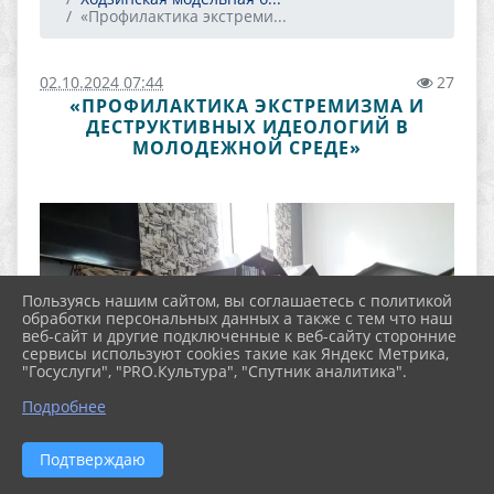
«Профилактика экстреми...
02.10.2024 07:44
27
«ПРОФИЛАКТИКА ЭКСТРЕМИЗМА И
ДЕСТРУКТИВНЫХ ИДЕОЛОГИЙ В
МОЛОДЕЖНОЙ СРЕДЕ»
Пользуясь нашим сайтом, вы соглашаетесь с политикой
обработки персональных данных а также с тем что наш
веб-сайт и другие подключенные к веб-сайту сторонние
сервисы используют cookies такие как Яндекс Метрика,
"Госуслуги", "PRO.Культура", "Спутник аналитика".
Подробнее
Подтверждаю