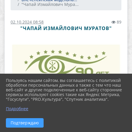
"Чапай Измайлович Мура...
02.10.2024 08:58
89
"ЧАПАЙ ИЗМАЙЛОВИЧ МУРАТОВ"
Пользуясь нашим сайтом, вы соглашаетесь с политикой
обработки персональных данных а также с тем что наш
веб-сайт и другие подключенные к веб-сайту сторонние
сервисы используют cookies такие как Яндекс Метрика,
"Госуслуги", "PRO.Культура", "Спутник аналитика".
Подробнее
Подтверждаю