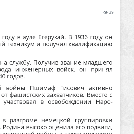
39
оду в ауле Егерухай. В 1936 году он
ый техникум и получил квалификацию
на службу. Получив звание младшего
вода инженерных войск, он принял
40 годов.
ой войны Пшимаф Гисович активно
от фашистских захватчиков. Вместе с
 участвовал в освобождении Наро-
 в разгроме немецкой группировки
 Родина высоко оценила его подвиги,
чественной войны, а также медалями