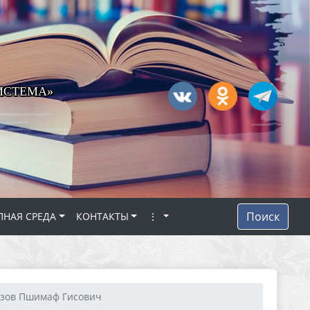
ИСТЕМА»
Поиск
ПНАЯ СРЕДА
КОНТАКТЫ
⋮
зов Пшимаф Гисович