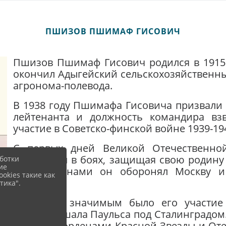
ПШИЗОВ ПШИМАФ ГИСОВИЧ
Пшизов Пшимаф Гисович родился в 1915 г
окончил Адыгейский сельскохозяйственн
агронома-полевода.
В 1938 году Пшимафа Гисовича призвали 
лейтенанта и должность командира вз
участие в Советско-финской войне 1939-19
С первых дней Великой Отечественн
участвовал в боях, защищая свою родину 
ботки
ие
однополчанами он оборонял Москву и
okies такие как
Фоминска.
тика".
Особенно значимым было его участие
фельдмаршала Паульса под Сталинградом.
наградив орденами Красной Звезды и Оте