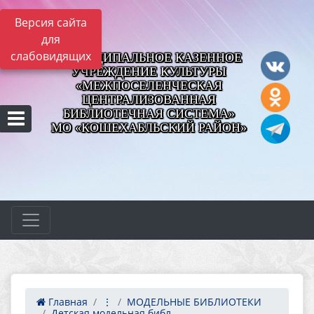
Версия сайта
для
слабовидящих
МУНИЦИПАЛЬНОЕ КАЗЕННОЕ
УЧРЕЖДЕНИЕ КУЛЬТУРЫ
«МЕЖПОСЕЛЕНЧЕСКАЯ
ЦЕНТРАЛИЗОВАННАЯ
БИБЛИОТЕЧНАЯ СИСТЕМА»
МО «КОШЕХАБЛЬСКИЙ РАЙОН»
Главная
⋮
МОДЕЛЬНЫЕ БИБЛИОТЕКИ
Детская модельная библ...