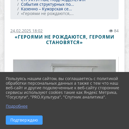
События структурных по...
Казенно – Кужорская се...
«Героями не рождаются,...
24.02.2025 18:02
84
«ГЕРОЯМИ НЕ РОЖДАЮТСЯ, ГЕРОЯМИ
СТАНОВЯТСЯ»
Пользуясь нашим сайтом, вы соглашаетесь с политикой
обработки персональных данных а также с тем что наш
веб-сайт и другие подключенные к веб-сайту сторонние
сервисы используют cookies такие как Яндекс Метрика,
"Госуслуги", "PRO.Культура", "Спутник аналитика".
Подробнее
Подтверждаю