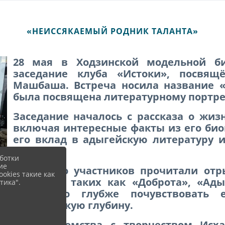
«НЕИССЯКАЕМЫЙ РОДНИК ТАЛАНТА»
28 мая в Ходзинской модельной би
заседание клуба «Истоки», посвящ
Машбаша. Встреча носила название 
была посвящена литературному портре
Заседание началось с рассказа о жи
включая интересные факты из его био
его вклад в адыгейскую литературу 
региона.
ботки
ие
Несколько участников прочитали от
okies такие как
писателя, таких как «Доброта», «Ад
тика".
позволило глубже почувствовать 
философскую глубину.
Для знакомства с творчеством Исх