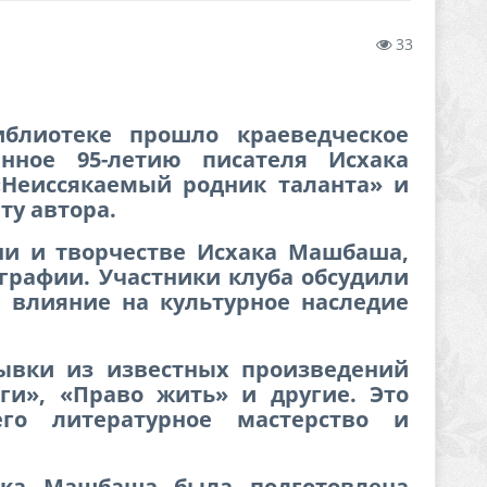
33
блиотеке прошло краеведческое
ённое 95-летию писателя Исхака
«Неиссякаемый родник таланта» и
ту автора.
зни и творчестве Исхака Машбаша,
графии. Участники клуба обсудили
и влияние на культурное наследие
рывки из известных произведений
ыги», «Право жить» и другие. Это
его литературное мастерство и
ака Машбаша была подготовлена