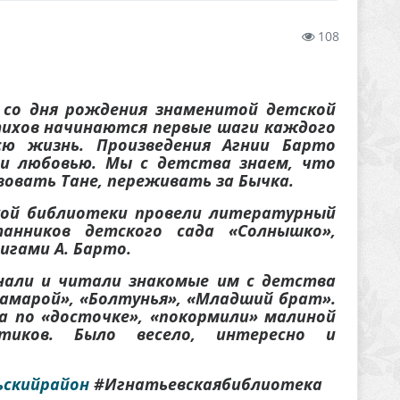
108
т со дня рождения знаменитой детской
тихов начинаются первые шаги каждого
ю жизнь. Произведения Агнии Барто
и любовью. Мы с детства знаем, что
вовать Тане, переживать за Бычка.
кой библиотеки провели литературный
анников детского сада «Солнышко»,
игами А. Барто.
али и читали знакомые им с детства
Тамарой», «Болтунья», «Младший брат».
а по «досточке», «покормили» малиной
тиков. Было весело, интересно и
ьскийрайон
#Игнатьевскаябиблиотека