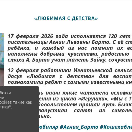
«ЛЮБИМАЯ С ДЕТСТВА»
17 февраля 2026 года исполняется 120 ле
писательницы Агнии Львовны Барто. С её с
ребёнка, и каждый из нас помнит их вс
наполнены добрыми чувствами, радостью 
стихи А. Барто учат жалеть Зайку, сочувст
12 февраля работники Игнатьевской сельс
досуг «Любимая с детства» для воспит
познакомили ребят с самыми известными кн
В этот день наши юные читатели вспомин
ботки
ие
стихотворения из цикла «Игрушки», «Мы с 
okies такие как
Ребята с удовольствием прошли путь Бычк
тика".
медведя, запустили салют из самоле
познавательно.
#Писательюбиляр
#Агния_Барто
#Кошехабл