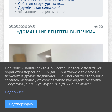
События структурных по...
Дружбинская сельская б...
«Домашние рецепты выпе...
05.05.2026 09:51
20
«ДОМАШНИЕ РЕЦЕПТЫ ВЫПЕЧКИ»
Пользуясь нашим сайтом, вы соглашаетесь с политикой
обработки персональных данных а также с тем что наш
веб-сайт и другие подключенные к веб-сайту сторонние
сервисы используют cookies такие как Яндекс Метрика,
"Госуслуги", "PRO.Культура", "Спутник аналитика".
Подробнее
Подтверждаю