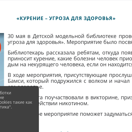
«КУРЕНИЕ – УГРОЗА ДЛЯ ЗДОРОВЬЯ»
30 мая в Детской модельной библиотеке пров
угроза для здоровья». Мероприятие было посв
Библиотекарь рассказала ребятам, откуда поя
приносит курение, какие болезни человек прио
дым на некурящего человека, если он находит
В ходе мероприятия, присутствующие прослуш
Бамси, который подружился с волком и начал 
его здоровье.
ботки
Далее ребята поучаствовали в викторине, пр
ие
okies такие как
пагубном действии никотином.
тика".
Проведенное мероприятие поможет задуматься 