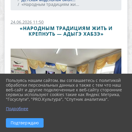
«Народным традициям жи...
24.06.2026 11:50
«НАРОДНЫМ ТРАДИЦИЯМ ЖИТЬ И
КРЕПНУТЬ — АДЫГЭ ХАБЗЭ»
Пользуясь нашим сайтом, вы соглашаетесь с политикой
обработки персональных данных а также с тем что наш
веб-сайт и другие подключенные к веб-сайту сторонние
сервисы используют cookies такие как Яндекс Метрика,
"Госуслуги", "PRO.Культура", "Спутник аналитика".
Подробнее
Подтверждаю