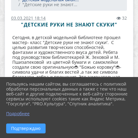
"Детские руки не знают...
03.03.2021 18:14
32
"ДЕТСКИЕ РУКИ НЕ ЗНАЮТ СКУКИ"
Сегодня, в детской модельной библиотеке прошел
мастер- класс "Детские руки не знают скуки'. С
целью развития творческих способностей,
фантазии и художественного вкуса детей. Ребята
под руководством библиотекарей Ж. Зеховой и М.
Пшизапековой из цветной бумаги и самоклейки
создали свою оригинальную🐞 "Божью коровку"🐞-
символа удачи и благих вестей ,а так же символа
благодати, добра и прощения. Это замечательная
возможность развить усидчивость у детей, занимая
Пользуясь нашим сайтом, вы соглашаетесь с политикой
их интересным делом.
обработки персональных данных а также с тем что наш
веб-сайт и другие подключенные к веб-сайту сторонние
сервисы используют cookies такие как Яндекс Метрика,
"Госуслуги", "PRO.Культура", "Спутник аналитика".
Подробнее
Подтверждаю